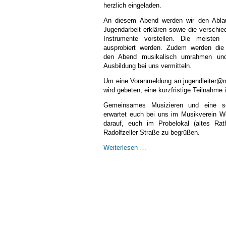
herzlich eingeladen.
An diesem Abend werden wir den Ablau
Jugendarbeit erklären sowie die verschie
Instrumente vorstellen. Die meisten
ausprobiert werden. Zudem werden die
den Abend musikalisch umrahmen und
Ausbildung bei uns vermitteln.
Um eine Voranmeldung an jugendleiter@m
wird gebeten, eine kurzfristige Teilnahme 
Gemeinsames Musizieren und eine s
erwartet euch bei uns im Musikverein Wo
darauf, euch im Probelokal (altes Rat
Radolfzeller Straße zu begrüßen.
Neuanfängerabend
Weiterlesen …
am
18.06.
um
18:00
Uhr