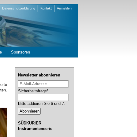
Datenschutzerklärung
Kontakt
Anmelden
en
e
Sponsoren
Newsletter abonnieren
E-Mail-Adresse
erte
ten.
Pflichtfeld
Sicherheitsfrage
*
Bitte addieren Sie 6 und 7.
Abonnieren
SÜDKURIER
Instrumentenserie