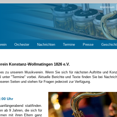
Navigation
Impressum
überspring
erein
Orchester
Nachrichten
Termine
Presse
Geschicht
rein Konstanz-Wollmatingen 1826 e.V.
lles zu unserem Musikverein. Wenn Sie sich für nächsten Auftritte und Konz
 unter "Termine" vorbei. Aktuelle Berichte und Texte finden Sie bei Nachrich
seren Seiten und stehen für Fragen jederzeit zur Verfügung.
:00 Uhr
anfängerabend stattfinden.
en ab 9 Jahren, die sich für
mmen mit ihren Eltern ganz