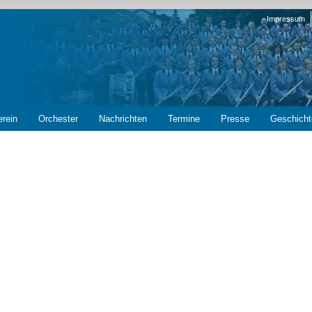
Navigation
Impressum
überspring
erein
Orchester
Nachrichten
Termine
Presse
Geschicht