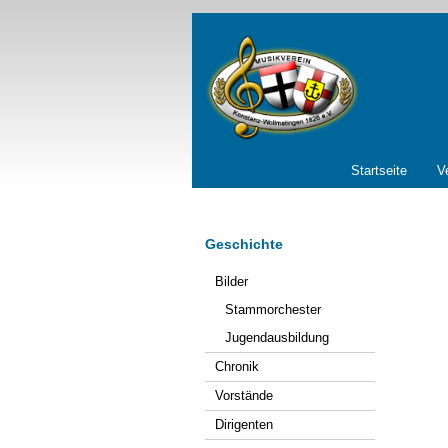
Navigation
Startseite
V
überspringen
Geschichte
Navigation
Bilder
überspringen
Stammorchester
Jugendausbildung
Chronik
Vorstände
Dirigenten