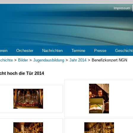
Navigation
Impressum
überspring
erein
Orchester
Nachrichten
Termine
Presse
Geschicht
chichte
Bilder
Jugendausbildung
Jahr 2014
Benefizkonzert NGN
ht hoch die Tür 2014