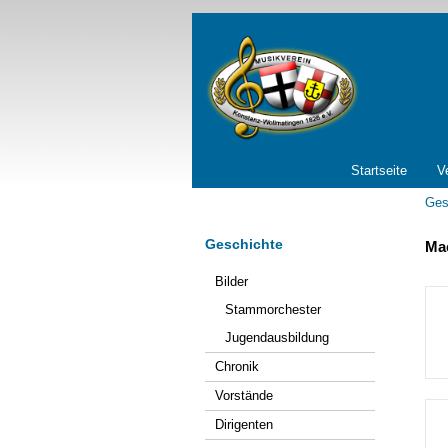
Navigation
Startseite
V
überspringen
Ges
Geschichte
Mac
Navigation
Bilder
überspringen
Stammorchester
Jugendausbildung
Chronik
Vorstände
Dirigenten