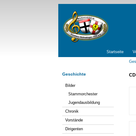
Navigation
Startseite
V
überspringen
Ges
Geschichte
CD
Navigation
Bilder
überspringen
Stammorchester
Jugendausbildung
Chronik
Vorstände
Dirigenten