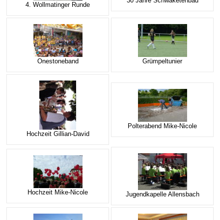
30 Jahre Schwaketenbad
4. Wollmatinger Runde
E-Mail Strato
Jahr 2015 - 2019
Vorstände
Jugendausbildung
HiDrive Strato
Jahr 2020 bis
Dirigenten
Onestoneband
Grümpeltunier
Polterabend Mike-Nicole
Hochzeit Gillian-David
Hochzeit Mike-Nicole
Jugendkapelle Allensbach