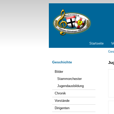
Navigation
Startseite
V
überspringen
Ges
Geschichte
Jug
Navigation
Bilder
überspringen
Stammorchester
Jugendausbildung
Chronik
Vorstände
Dirigenten