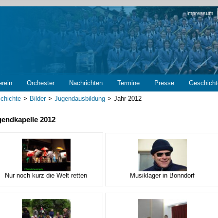
Navigation
Impressum
überspring
erein
Orchester
Nachrichten
Termine
Presse
Geschicht
chichte
Bilder
Jugendausbildung
Jahr 2012
endkapelle 2012
Musiklager in Bonndorf
Nur noch kurz die Welt retten