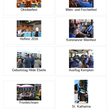
E-Mail Strato
Jahr 2015 - 2019
Vorstände
Jugendausbildung
Oktoberfest
Wein- und Fischerfest
HiDrive Strato
Jahr 2020 bis
Dirigenten
Hoffest 2016
Konstanzer Weinfest
Geburtstag Hilde Eberle
Ausflug Kempten
Fronleichnam
St. Katharina