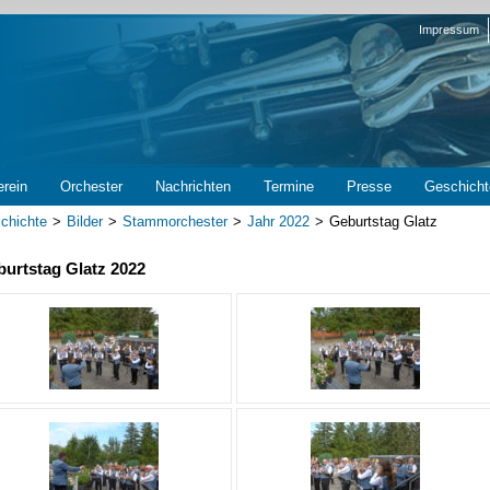
Navigation
Impressum
überspring
erein
Orchester
Nachrichten
Termine
Presse
Geschicht
chichte
Bilder
Stammorchester
Jahr 2022
Geburtstag Glatz
urtstag Glatz 2022