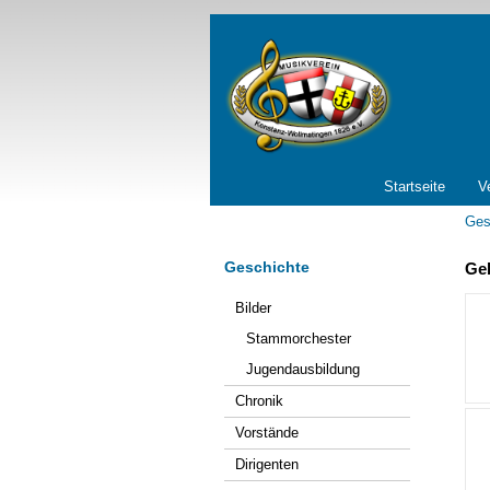
Navigation
Startseite
V
überspringen
Ges
Geschichte
Geb
Navigation
Bilder
überspringen
Stammorchester
Jugendausbildung
Chronik
Vorstände
Dirigenten