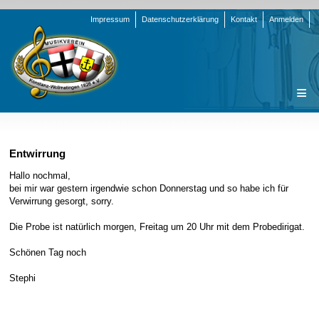
Navigation
Impressum
Datenschutzerklärung
Kontakt
Anmelden
überspringen
Navigation
Startseite
überspringen
Verein
Entwirrung
Orchester
Vorstand
Hallo nochmal,
bei mir war gestern irgendwie schon Donnerstag und so habe ich für
Nachrichten
Team Jugend
Stammorchester
Verwirrung gesorgt, sorry.
Termine
Funktionsträger
Jugendkapelle
Startseite
Die Probe ist natürlich morgen, Freitag um 20 Uhr mit dem Probedirigat.
Presse
Satzung/Ordnungen
Instrumenten-Serie
Stammorchester
Schönen Tag noch
Geschichte
Formulare
Jugendkapelle
Jahr 2000 - 2004
Stephi
Sponsoren
Interne Infos
Jahr 2005 - 2009
Bilder
Newsletter
Jahr 2010 - 2014
Chronik
Stammorchester