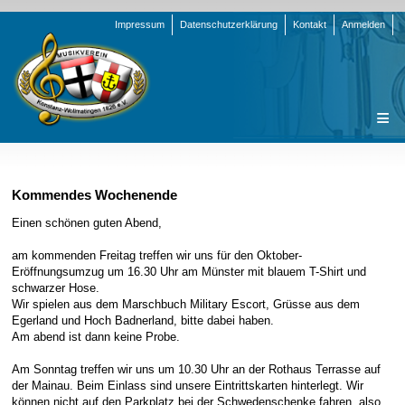
Navigation
Impressum
Datenschutzerklärung
Kontakt
Anmelden
überspringen
Navigation
Startseite
überspringen
Verein
Kommendes Wochenende
Orchester
Vorstand
Einen schönen guten Abend,
Nachrichten
Team Jugend
Stammorchester
am kommenden Freitag treffen wir uns für den Oktober-
Eröffnungsumzug um 16.30 Uhr am Münster mit blauem T-Shirt und
Termine
Funktionsträger
Jugendkapelle
Startseite
schwarzer Hose.
Wir spielen aus dem Marschbuch Military Escort, Grüsse aus dem
Presse
Satzung/Ordnungen
Instrumenten-Serie
Stammorchester
Egerland und Hoch Badnerland, bitte dabei haben.
Geschichte
Formulare
Jugendkapelle
Jahr 2000 - 2004
Am abend ist dann keine Probe.
Sponsoren
Interne Infos
Jahr 2005 - 2009
Bilder
Am Sonntag treffen wir uns um 10.30 Uhr an der Rothaus Terrasse auf
der Mainau. Beim Einlass sind unsere Eintrittskarten hinterlegt. Wir
Newsletter
Jahr 2010 - 2014
Chronik
Stammorchester
können nicht auf den Parkplatz bei der Schwedenschenke fahren, also