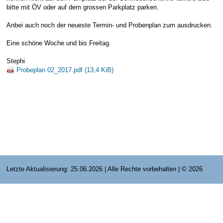
bitte mit ÖV oder auf dem grossen Parkplatz parken.
E-Mail Strato
Jahr 2015 - 2019
Vorstände
Jugendausbildung
Anbei auch noch der neueste Termin- und Probenplan zum ausdrucken.
HiDrive Strato
Jahr 2020 bis
Dirigenten
Eine schöne Woche und bis Freitag.
Stephi
Probeplan 02_2017.pdf
(13,4 KiB)
Letzte Aktualisierung: 25.06.2026 | Alle Rechte vorbehalten | © 2026