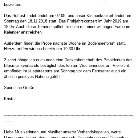
beizeiten.
E-Mail Strato
Jahr 2015 - 2019
Vorstände
Jugendausbildung
Das Hoffest findet findet am 02.08. und unser Kirchenkonzert findet am
HiDrive Strato
Jahr 2020 bis
Dirigenten
Sonntag den 18.11.2018 statt. Das Frühjahrskonzert im Jahr 2019 am
18.05. Auch diese Termine solltet ihr euch mit einer wichtigen Farbe im
Kalender anstreichen.
Außerdem findet die Probe nächste Woche im Bodenseeforum statt.
Hierzu treffen wir uns bereits um 19.30 Uhr.
Zuletzt hänge ich euch noch eine Dankesbotschaft des Präsidenten des
Blasmusikverbands bezüglich des letzten Wochenendes an. Vielleicht
empfindet ihr ja spätestens am Sonntag vor dem Fernseher auch ein
ähnlich positives Nationalgefühl.
Sportliche Grüße
Kristof
---------------------------------------------------------------------------------------------------------
-------
Liebe Musikerinnen und Musiker unserer Verbandskapellen, werte
Damen und Herren Vorsitzende, verehrte Dirigentinnen und Dirigenten,