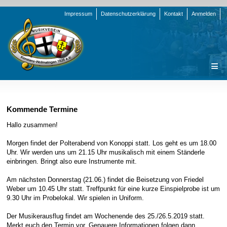
Navigation
Impressum
Datenschutzerklärung
Kontakt
Anmelden
überspringen
Navigation
Startseite
überspringen
Verein
Kommende Termine
Orchester
Vorstand
Hallo zusammen!
Nachrichten
Team Jugend
Stammorchester
Morgen findet der Polterabend von Konoppi statt. Los geht es um 18.00
Uhr. Wir werden uns um 21.15 Uhr musikalisch mit einem Ständerle
Termine
Funktionsträger
Jugendkapelle
Startseite
einbringen. Bringt also eure Instrumente mit.
Presse
Satzung/Ordnungen
Instrumenten-Serie
Stammorchester
Am nächsten Donnerstag (21.06.) findet die Beisetzung von Friedel
Geschichte
Formulare
Jugendkapelle
Jahr 2000 - 2004
Weber um 10.45 Uhr statt. Treffpunkt für eine kurze Einspielprobe ist um
9.30 Uhr im Probelokal. Wir spielen in Uniform.
Sponsoren
Interne Infos
Jahr 2005 - 2009
Bilder
Der Musikerausflug findet am Wochenende des 25./26.5.2019 statt.
Newsletter
Jahr 2010 - 2014
Chronik
Stammorchester
Merkt euch den Termin vor. Genauere Informationen folgen dann