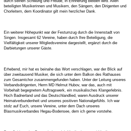
durch seinen Schwung und Freude, in Erinnerung bleiben wird. Allen
beteiligten Musikerinnen und Musikern, den Sängern, den Dirigenten und
Chorleitern, dem Koordinator gilt mein herzlicher Dank.
Ein weiterer Höhepunkt war der Festumzug durch die Innenstadt von
Singen. Insgesamt 62 Vereine, haben durch Ihre Beteiligung, die
Vielfältigkeit unserer Mitgliedsvereine dargestellt, ergänzt durch die
Darbietungen unserer Gäste.
Erhebend, mir hat es beinahe das Wort verschlagen, war der Blick auf
über zweitausend Musiker, die sich unter dem Balkon des Rathauses
zum Gesamtchor zusammengefunden haben. Unter der Leitung unseres
Verbandsdirigenten, Herrn MD Helmut Hubov, war das, auch mit
Vorbehalt begegnetem Auftragswerk, ein musikalisches Klangerlebnis.
Hoch Badnerland und das Deutschlandlied, waren Ausdruck unserer
Heimatverbundenheit und unseres positiven Nationalgefühls. Ich war
stolz auf Euch, unsere Vereine, unter dem Dach unseres
Blasmusikverbandes Hegau-Bodensee, dem ich gerne vorstehe.