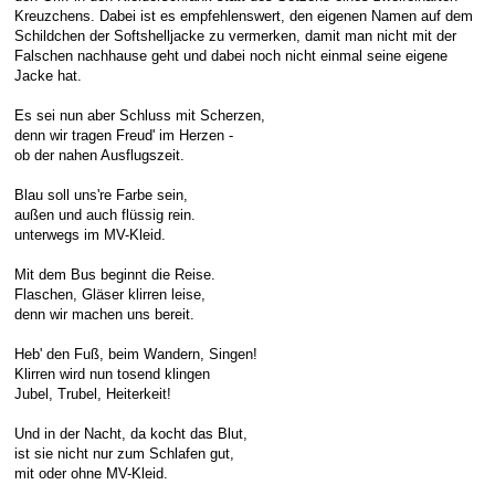
Kreuzchens. Dabei ist es empfehlenswert, den eigenen Namen auf dem
E-Mail Strato
Jahr 2015 - 2019
Vorstände
Jugendausbildung
Schildchen der Softshelljacke zu vermerken, damit man nicht mit der
Falschen nachhause geht und dabei noch nicht einmal seine eigene
HiDrive Strato
Jahr 2020 bis
Dirigenten
Jacke hat.
Es sei nun aber Schluss mit Scherzen,
denn wir tragen Freud' im Herzen -
ob der nahen Ausflugszeit.
Blau soll uns're Farbe sein,
außen und auch flüssig rein.
unterwegs im MV-Kleid.
Mit dem Bus beginnt die Reise.
Flaschen, Gläser klirren leise,
denn wir machen uns bereit.
Heb' den Fuß, beim Wandern, Singen!
Klirren wird nun tosend klingen
Jubel, Trubel, Heiterkeit!
Und in der Nacht, da kocht das Blut,
ist sie nicht nur zum Schlafen gut,
mit oder ohne MV-Kleid.