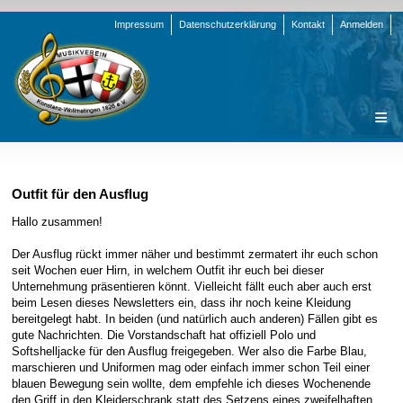
Navigation
Impressum
Datenschutzerklärung
Kontakt
Anmelden
überspringen
Navigation
Startseite
überspringen
Verein
Outfit für den Ausflug
Orchester
Vorstand
Hallo zusammen!
Nachrichten
Team Jugend
Stammorchester
Der Ausflug rückt immer näher und bestimmt zermatert ihr euch schon
seit Wochen euer Hirn, in welchem Outfit ihr euch bei dieser
Termine
Funktionsträger
Jugendkapelle
Startseite
Unternehmung präsentieren könnt. Vielleicht fällt euch aber auch erst
beim Lesen dieses Newsletters ein, dass ihr noch keine Kleidung
Presse
Satzung/Ordnungen
Instrumenten-Serie
Stammorchester
bereitgelegt habt. In beiden (und natürlich auch anderen) Fällen gibt es
Geschichte
Formulare
Jugendkapelle
Jahr 2000 - 2004
gute Nachrichten. Die Vorstandschaft hat offiziell Polo und
Softshelljacke für den Ausflug freigegeben. Wer also die Farbe Blau,
Sponsoren
Interne Infos
Jahr 2005 - 2009
Bilder
marschieren und Uniformen mag oder einfach immer schon Teil einer
blauen Bewegung sein wollte, dem empfehle ich dieses Wochenende
Newsletter
Jahr 2010 - 2014
Chronik
Stammorchester
den Griff in den Kleiderschrank statt des Setzens eines zweifelhaften