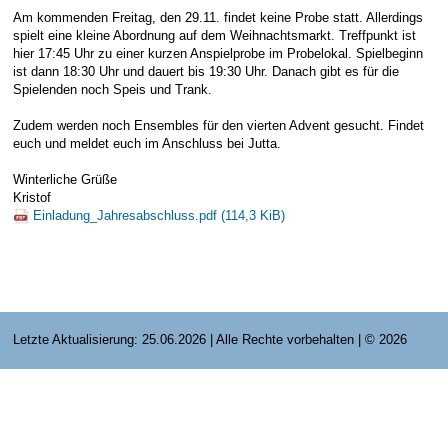
Am kommenden Freitag, den 29.11. findet keine Probe statt. Allerdings
E-Mail Strato
Jahr 2015 - 2019
Vorstände
Jugendausbildung
spielt eine kleine Abordnung auf dem Weihnachtsmarkt. Treffpunkt ist
HiDrive Strato
Jahr 2020 bis
Dirigenten
hier 17:45 Uhr zu einer kurzen Anspielprobe im Probelokal. Spielbeginn
ist dann 18:30 Uhr und dauert bis 19:30 Uhr. Danach gibt es für die
Spielenden noch Speis und Trank.
Zudem werden noch Ensembles für den vierten Advent gesucht. Findet
euch und meldet euch im Anschluss bei Jutta.
Winterliche Grüße
Kristof
Einladung_Jahresabschluss.pdf
(114,3 KiB)
Letzte Aktualisierung: 25.06.2026 | Alle Rechte vorbehalten | © 2026