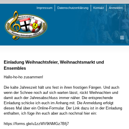
Navigation
Impressum
Datenschutzerklärung
Kontakt
Anmelden
überspringen
Navigation
Startseite
überspringen
Verein
Einladung Weihnachtsfeier, Weihnachtsmarkt und
Ensembles
Orchester
Vorstand
Hallo-ho-ho zusammen!
Nachrichten
Team Jugend
Stammorchester
Die kalte Jahreszeit hält uns fest in ihren frostigen Fängen. Und auch
Termine
Funktionsträger
Jugendkapelle
Startseite
wenn der Schnee noch auf sich warten lässt, rückt Weihnachten und
Presse
Satzung/Ordnungen
Instrumenten-Serie
Stammorchester
damit auch der Jahresabschluss immer näher. Die entsprechende
Einladung schicke ich euch im Anhang mit. Die Anmeldung erfolgt
Geschichte
Formulare
Jugendkapelle
Jahr 2000 - 2004
dieses Mal über ein Online-Formular. Der Link dazu ist in der Einladung
enthalten, ich füge ihn euch aber auch nochmal hier ein:
Sponsoren
Interne Infos
Jahr 2005 - 2009
Bilder
https://forms.gle/u1zzWV9tNMGz7Bfj7
Newsletter
Jahr 2010 - 2014
Chronik
Stammorchester