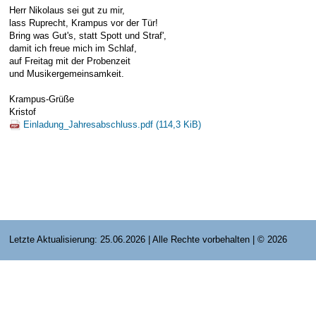
Herr Nikolaus sei gut zu mir,
E-Mail Strato
Jahr 2015 - 2019
Vorstände
Jugendausbildung
lass Ruprecht, Krampus vor der Tür!
Bring was Gut's, statt Spott und Straf',
HiDrive Strato
Jahr 2020 bis
Dirigenten
damit ich freue mich im Schlaf,
auf Freitag mit der Probenzeit
und Musikergemeinsamkeit.
Krampus-Grüße
Kristof
Einladung_Jahresabschluss.pdf
(114,3 KiB)
Letzte Aktualisierung: 25.06.2026 | Alle Rechte vorbehalten | © 2026