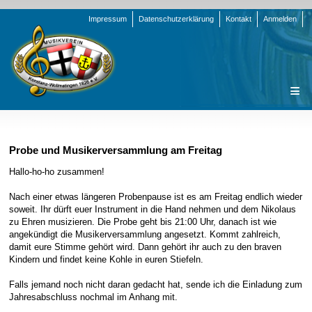
Navigation
Impressum
Datenschutzerklärung
Kontakt
Anmelden
überspringen
Navigation
Startseite
überspringen
Verein
Probe und Musikerversammlung am Freitag
Orchester
Vorstand
Hallo-ho-ho zusammen!
Nachrichten
Team Jugend
Stammorchester
Nach einer etwas längeren Probenpause ist es am Freitag endlich wieder
soweit. Ihr dürft euer Instrument in die Hand nehmen und dem Nikolaus
Termine
Funktionsträger
Jugendkapelle
Startseite
zu Ehren musizieren. Die Probe geht bis 21:00 Uhr, danach ist wie
angekündigt die Musikerversammlung angesetzt. Kommt zahlreich,
Presse
Satzung/Ordnungen
Instrumenten-Serie
Stammorchester
damit eure Stimme gehört wird. Dann gehört ihr auch zu den braven
Geschichte
Formulare
Jugendkapelle
Jahr 2000 - 2004
Kindern und findet keine Kohle in euren Stiefeln.
Sponsoren
Interne Infos
Jahr 2005 - 2009
Bilder
Falls jemand noch nicht daran gedacht hat, sende ich die Einladung zum
Jahresabschluss nochmal im Anhang mit.
Newsletter
Jahr 2010 - 2014
Chronik
Stammorchester