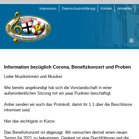
Navigation
Impressum
Datenschutzerklärung
Kontakt
Anmelden
überspringen
Navigation
Startseite
überspringen
Verein
Information bezüglich Corona, Benefizkonzert und Proben
Orchester
Vorstand
Liebe Musikerinnen und Musiker
Nachrichten
Team Jugend
Stammorchester
Wie bereits angekündigt hat sich die Vorstandschaft in einer
außerordentlichen Sitzung mit ein paar Punkten beschäftigt.
Termine
Funktionsträger
Jugendkapelle
Startseite
Anbei senden wir euch das Protokoll, damit ihr 1:1 über die Beschlüsse
Presse
Satzung/Ordnungen
Instrumenten-Serie
Stammorchester
informiert seid.
Geschichte
Formulare
Jugendkapelle
Jahr 2000 - 2004
Hier das wichtigste in Kürze:
Sponsoren
Interne Infos
Jahr 2005 - 2009
Bilder
Das Benefizkonzert ist abgesagt. Wir versuchen derzeit einen neuen
Newsletter
Jahr 2010 - 2014
Chronik
Stammorchester
Termin für 2021 zu bekommen. Geplant ist eine Durchführung und die