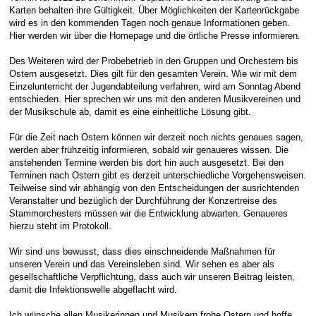
Karten behalten ihre Gültigkeit. Über Möglichkeiten der Kartenrückgabe
E-Mail Strato
Jahr 2015 - 2019
Vorstände
Jugendausbildung
wird es in den kommenden Tagen noch genaue Informationen geben.
Hier werden wir über die Homepage und die örtliche Presse informieren.
HiDrive Strato
Jahr 2020 bis
Dirigenten
Des Weiteren wird der Probebetrieb in den Gruppen und Orchestern bis
Ostern ausgesetzt. Dies gilt für den gesamten Verein. Wie wir mit dem
Einzelunterricht der Jugendabteilung verfahren, wird am Sonntag Abend
entschieden. Hier sprechen wir uns mit den anderen Musikvereinen und
der Musikschule ab, damit es eine einheitliche Lösung gibt.
Für die Zeit nach Ostern können wir derzeit noch nichts genaues sagen,
werden aber frühzeitig informieren, sobald wir genaueres wissen. Die
anstehenden Termine werden bis dort hin auch ausgesetzt. Bei den
Terminen nach Ostern gibt es derzeit unterschiedliche Vorgehensweisen.
Teilweise sind wir abhängig von den Entscheidungen der ausrichtenden
Veranstalter und bezüglich der Durchführung der Konzertreise des
Stammorchesters müssen wir die Entwicklung abwarten. Genaueres
hierzu steht im Protokoll.
Wir sind uns bewusst, dass dies einschneidende Maßnahmen für
unseren Verein und das Vereinsleben sind. Wir sehen es aber als
gesellschaftliche Verpflichtung, dass auch wir unseren Beitrag leisten,
damit die Infektionswelle abgeflacht wird.
Ich wünsche allen Musikerinnen und Musikern frohe Ostern und hoffe,