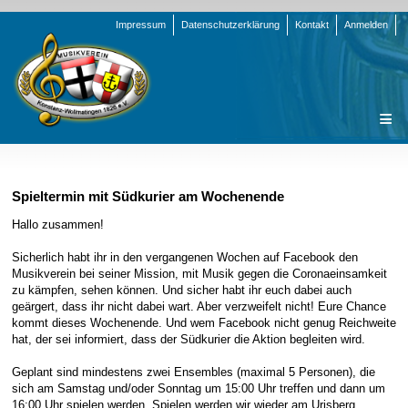
Navigation
Impressum
Datenschutzerklärung
Kontakt
Anmelden
überspringen
Navigation
Startseite
überspringen
Verein
Spieltermin mit Südkurier am Wochenende
Orchester
Vorstand
Hallo zusammen!
Nachrichten
Team Jugend
Stammorchester
Sicherlich habt ihr in den vergangenen Wochen auf Facebook den
Musikverein bei seiner Mission, mit Musik gegen die Coronaeinsamkeit
Termine
Funktionsträger
Jugendkapelle
Startseite
zu kämpfen, sehen können. Und sicher habt ihr euch dabei auch
geärgert, dass ihr nicht dabei wart. Aber verzweifelt nicht! Eure Chance
Presse
Satzung/Ordnungen
Instrumenten-Serie
Stammorchester
kommt dieses Wochenende. Und wem Facebook nicht genug Reichweite
Geschichte
Formulare
Jugendkapelle
Jahr 2000 - 2004
hat, der sei informiert, dass der Südkurier die Aktion begleiten wird.
Sponsoren
Interne Infos
Jahr 2005 - 2009
Bilder
Geplant sind mindestens zwei Ensembles (maximal 5 Personen), die
sich am Samstag und/oder Sonntag um 15:00 Uhr treffen und dann um
Newsletter
Jahr 2010 - 2014
Chronik
Stammorchester
16:00 Uhr spielen werden. Spielen werden wir wieder am Urisberg,