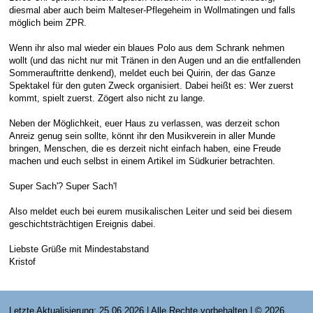
diesmal aber auch beim Malteser-Pflegeheim in Wollmatingen und falls
E-Mail Strato
Jahr 2015 - 2019
Vorstände
Jugendausbildung
möglich beim ZPR.
HiDrive Strato
Jahr 2020 bis
Dirigenten
Wenn ihr also mal wieder ein blaues Polo aus dem Schrank nehmen
wollt (und das nicht nur mit Tränen in den Augen und an die entfallenden
Sommerauftritte denkend), meldet euch bei Quirin, der das Ganze
Spektakel für den guten Zweck organisiert. Dabei heißt es: Wer zuerst
kommt, spielt zuerst. Zögert also nicht zu lange.
Neben der Möglichkeit, euer Haus zu verlassen, was derzeit schon
Anreiz genug sein sollte, könnt ihr den Musikverein in aller Munde
bringen, Menschen, die es derzeit nicht einfach haben, eine Freude
machen und euch selbst in einem Artikel im Südkurier betrachten.
Super Sach'? Super Sach'!
Also meldet euch bei eurem musikalischen Leiter und seid bei diesem
geschichtsträchtigen Ereignis dabei.
Liebste Grüße mit Mindestabstand
Kristof
Letzte Aktualisierung: 25.06.2026 | Alle Rechte vorbehalten | © 2026