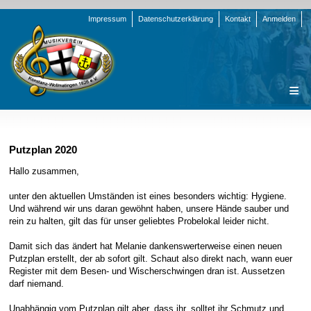
Navigation
Impressum
Datenschutzerklärung
Kontakt
Anmelden
überspringen
Navigation
Startseite
überspringen
Verein
Putzplan 2020
Orchester
Vorstand
Hallo zusammen,
Nachrichten
Team Jugend
Stammorchester
unter den aktuellen Umständen ist eines besonders wichtig: Hygiene.
Und während wir uns daran gewöhnt haben, unsere Hände sauber und
Termine
Funktionsträger
Jugendkapelle
Startseite
rein zu halten, gilt das für unser geliebtes Probelokal leider nicht.
Presse
Satzung/Ordnungen
Instrumenten-Serie
Stammorchester
Damit sich das ändert hat Melanie dankenswerterweise einen neuen
Geschichte
Formulare
Jugendkapelle
Jahr 2000 - 2004
Putzplan erstellt, der ab sofort gilt. Schaut also direkt nach, wann euer
Register mit dem Besen- und Wischerschwingen dran ist. Aussetzen
Sponsoren
Interne Infos
Jahr 2005 - 2009
Bilder
darf niemand.
Newsletter
Jahr 2010 - 2014
Chronik
Stammorchester
Unabhängig vom Putzplan gilt aber, dass ihr, solltet ihr Schmutz und