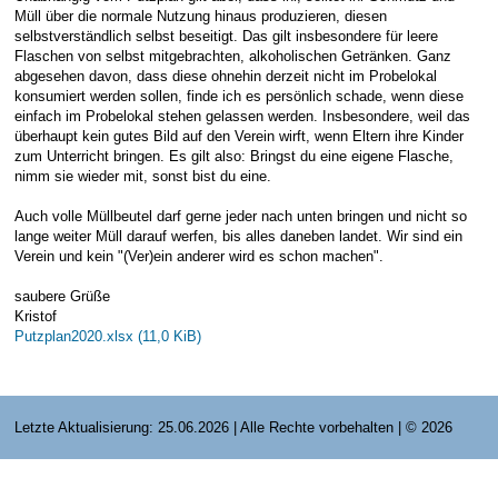
Müll über die normale Nutzung hinaus produzieren, diesen
E-Mail Strato
Jahr 2015 - 2019
Vorstände
Jugendausbildung
selbstverständlich selbst beseitigt. Das gilt insbesondere für leere
Flaschen von selbst mitgebrachten, alkoholischen Getränken. Ganz
HiDrive Strato
Jahr 2020 bis
Dirigenten
abgesehen davon, dass diese ohnehin derzeit nicht im Probelokal
konsumiert werden sollen, finde ich es persönlich schade, wenn diese
einfach im Probelokal stehen gelassen werden. Insbesondere, weil das
überhaupt kein gutes Bild auf den Verein wirft, wenn Eltern ihre Kinder
zum Unterricht bringen. Es gilt also: Bringst du eine eigene Flasche,
nimm sie wieder mit, sonst bist du eine.
Auch volle Müllbeutel darf gerne jeder nach unten bringen und nicht so
lange weiter Müll darauf werfen, bis alles daneben landet. Wir sind ein
Verein und kein "(Ver)ein anderer wird es schon machen".
saubere Grüße
Kristof
Putzplan2020.xlsx
(11,0 KiB)
Letzte Aktualisierung: 25.06.2026 | Alle Rechte vorbehalten | © 2026