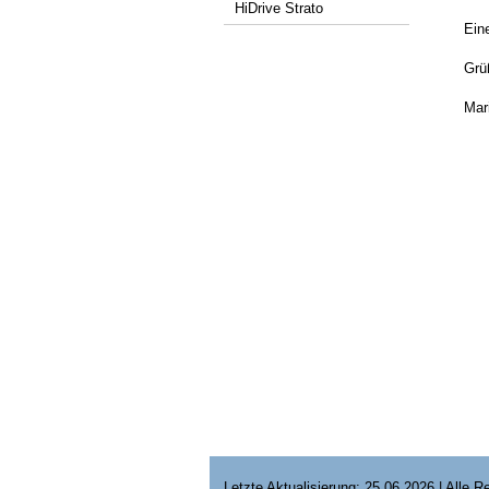
HiDrive Strato
Ein
Grü
Mar
Letzte Aktualisierung: 25.06.2026 | Alle 