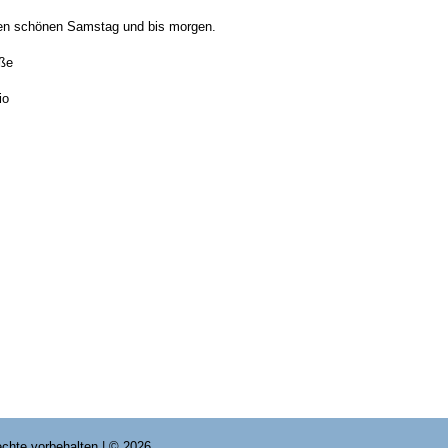
en schönen Samstag und bis morgen.
ße
io
Rechte vorbehalten | © 2026