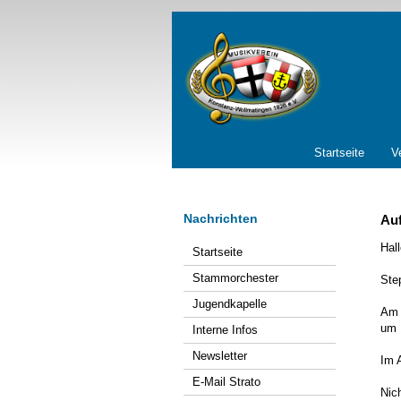
Navigation
Startseite
V
überspringen
Nachrichten
Auf
Navigation
Hal
Startseite
überspringen
Stammorchester
Ste
Jugendkapelle
Am 
um 
Interne Infos
Newsletter
Im 
E-Mail Strato
Nic