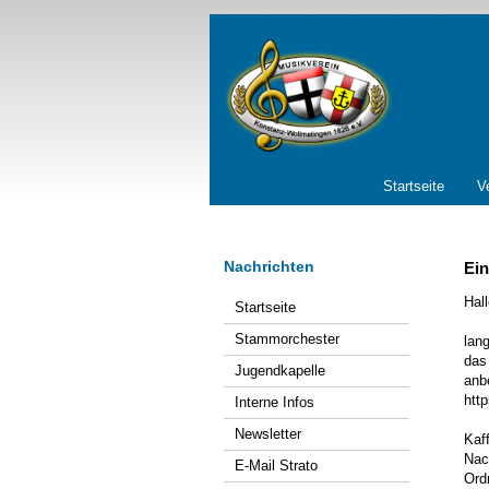
Navigation
Startseite
V
überspringen
Nachrichten
Ein
Navigation
Hal
Startseite
überspringen
Stammorchester
lan
das
Jugendkapelle
anbe
htt
Interne Infos
Newsletter
Kaf
Nac
E-Mail Strato
Ord