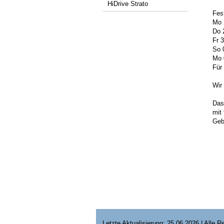
HiDrive Strato
Fes
Mo 
Do 
Fr 
So 
Mo 
Für
Wir
Das 
mit
Geb
Letzte Aktualisierung: 25.06.2026 | Alle 