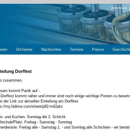
Navigation
Impressum
überspring
erein
Orchester
Nachrichten
Termine
Presse
Geschicht
teilung Dorffest
lo zusammen,
gsam kommt Panik auf -
 Dorffest kommt näher und immer sind noch einige wichtige Posten zu besetz
i der Link zur aktuellen Einteilung am Dorffest.
ps://my.hidrive.com/share/p82-m42pkz
fe- und Kuchen: Sonntag die 2. Schicht.
hschub/Platz: Freitag - Samstag - Sonntag
nerdienste: Freitag alle - Samstag 1. - und Sonntag alle Schichten - wir benö