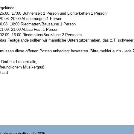
tgelände:
26.08. 17:00 Bühnenzelt 1 Person und Lichterketten 1 Person
29.08. 20:00 Absperrungen 1 Person
30.08. 10:00 Riedmatten/Bauzäune 1 Person
01.09. 21:00 Abbau Fest 1 Person
02.09. 16:00 Riedmatten/Bauzäune 2 Personen
 das Festgelände sollten wir männliche Unterstützer haben, das z.T. schwerer
 müssen diese offenen Posten unbedingt besetzten. Bitte meldet euch - jede Z
Dorffest braucht alle,
 freundlichem Musikergruß
hard
Rechte vorbehalten | © 2026