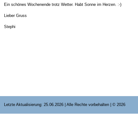
Ein schönes Wochenende trotz Wetter. Habt Sonne im Herzen. :-)
E-Mail Strato
Jahr 2015 - 2019
Vorstände
Jugendausbildung
Lieber Gruss
HiDrive Strato
Jahr 2020 bis
Dirigenten
Stephi
Letzte Aktualisierung: 25.06.2026 | Alle Rechte vorbehalten | © 2026