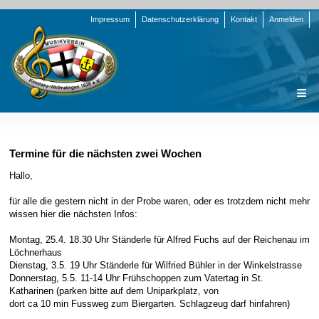
Navigation
Impressum
Datenschutzerklärung
Kontakt
Anmelden
überspringen
Navigation
Startseite
überspringen
Verein
Termine für die nächsten zwei Wochen
Orchester
Vorstand
Hallo,
Nachrichten
Team Jugend
Stammorchester
für alle die gestern nicht in der Probe waren, oder es trotzdem nicht mehr
wissen hier die nächsten Infos:
Termine
Funktionsträger
Jugendkapelle
Startseite
Montag, 25.4. 18.30 Uhr Ständerle für Alfred Fuchs auf der Reichenau im
Presse
Satzung/Ordnungen
Instrumenten-Serie
Stammorchester
Löchnerhaus
Geschichte
Formulare
Jugendkapelle
Jahr 2000 - 2004
Dienstag, 3.5. 19 Uhr Ständerle für Wilfried Bühler in der Winkelstrasse
Donnerstag, 5.5. 11-14 Uhr Frühschoppen zum Vatertag in St.
Sponsoren
Interne Infos
Jahr 2005 - 2009
Bilder
Katharinen (parken bitte auf dem Uniparkplatz, von
dort ca 10 min Fussweg zum Biergarten. Schlagzeug darf hinfahren)
Newsletter
Jahr 2010 - 2014
Chronik
Stammorchester