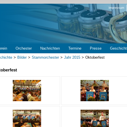
Navigation
Impressum
überspring
erein
Orchester
Nachrichten
Termine
Presse
Geschicht
chichte
Bilder
Stammorchester
Jahr 2015
Oktoberfest
oberfest