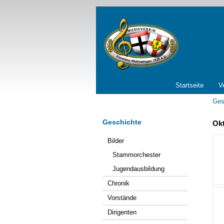
Navigation
Startseite
V
überspringen
Ges
Geschichte
Okt
Navigation
Bilder
überspringen
Stammorchester
Jugendausbildung
Chronik
Vorstände
Dirigenten