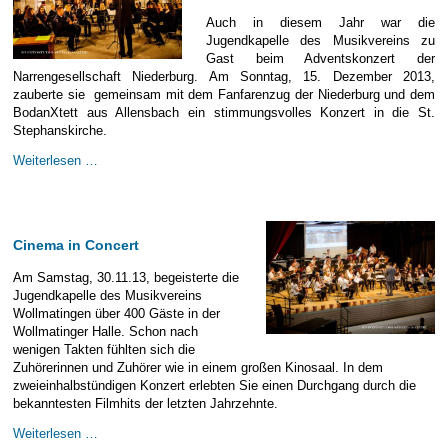
E-Mail Strato
Jahr 2015 - 2019
Vorstände
Jugendausbildung
Auch in diesem Jahr war die
Jugendkapelle des Musikvereins zu
HiDrive Strato
Jahr 2020 bis
Dirigenten
Gast beim Adventskonzert der
Narrengesellschaft Niederburg. Am Sonntag, 15. Dezember 2013,
zauberte sie gemeinsam mit dem Fanfarenzug der Niederburg und dem
BodanXtett aus Allensbach ein stimmungsvolles Konzert in die St.
Stephanskirche.
Macht
Weiterlesen …
hoch
die
Tür
-
Cinema in Concert
Benefizkonzert
zum
Am Samstag, 30.11.13, begeisterte die
Advent
Jugendkapelle des Musikvereins
Wollmatingen über 400 Gäste in der
Wollmatinger Halle. Schon nach
wenigen Takten fühlten sich die
Zuhörerinnen und Zuhörer wie in einem großen Kinosaal. In dem
zweieinhalbstündigen Konzert erlebten Sie einen Durchgang durch die
bekanntesten Filmhits der letzten Jahrzehnte.
Cinema
Weiterlesen …