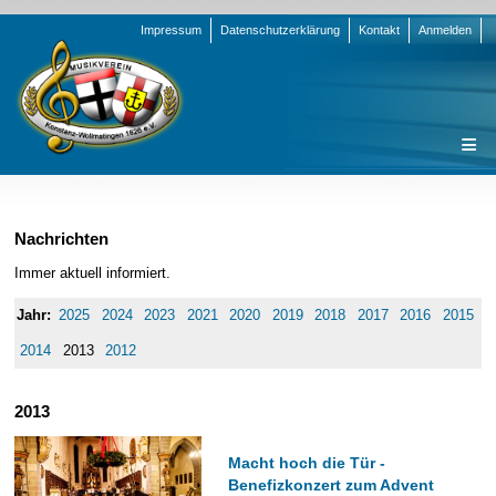
Navigation
Impressum
Datenschutzerklärung
Kontakt
Anmelden
überspringen
Navigation
Startseite
überspringen
Verein
Nachrichten
Orchester
Vorstand
Immer aktuell informiert.
Nachrichten
Team Jugend
Stammorchester
2025
2024
2023
2021
2020
2019
2018
2017
2016
2015
Termine
Funktionsträger
Jugendkapelle
Startseite
2014
2013
2012
Presse
Satzung/Ordnungen
Instrumenten-Serie
Stammorchester
2013
Geschichte
Formulare
Jugendkapelle
Jahr 2000 - 2004
Sponsoren
Interne Infos
Jahr 2005 - 2009
Bilder
Macht hoch die Tür -
Newsletter
Jahr 2010 - 2014
Chronik
Stammorchester
Benefizkonzert zum Advent