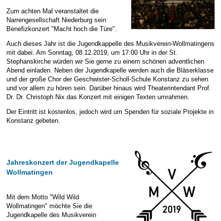
E-Mail Strato
Jahr 2015 - 2019
Vorstände
Jugendausbildung
Zum achten Mal veranstaltet die
Narrengesellschaft Niederburg sein
HiDrive Strato
Jahr 2020 bis
Dirigenten
Benefizkonzert "Macht hoch die Türe".
Auch dieses Jahr ist die Jugendkappelle des Musikverein-Wollmatingens
mit dabei. Am Sonntag, 08.12.2019, um 17:00 Uhr in der St.
Stephanskirche würden wir Sie gerne zu einem schönen adventlichen
Abend einladen. Neben der Jugendkapelle werden auch die Bläserklasse
und der große Chor der Geschwister-Scholl-Schule Konstanz zu sehen
und vor allem zu hören sein. Darüber hinaus wird Theaterintendant Prof.
Dr. Dr. Christoph Nix das Konzert mit einigen Texten umrahmen.
Der Eintritt ist kostenlos, jedoch wird um Spenden für soziale Projekte in
Konstanz gebeten.
Jahreskonzert der Jugendkapelle
Wollmatingen
Mit dem Motto "Wild Wild
Wollmatingen" möchte Sie die
Jugendkapelle des Musikverein