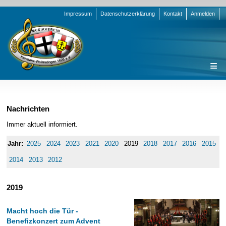
Navigation
Impressum
Datenschutzerklärung
Kontakt
Anmelden
überspringen
Navigation
Startseite
überspringen
Verein
Nachrichten
Orchester
Vorstand
Immer aktuell informiert.
Nachrichten
Team Jugend
Stammorchester
2025
2024
2023
2021
2020
2019
2018
2017
2016
2015
Termine
Funktionsträger
Jugendkapelle
Startseite
2014
2013
2012
Presse
Satzung/Ordnungen
Instrumenten-Serie
Stammorchester
2019
Geschichte
Formulare
Jugendkapelle
Jahr 2000 - 2004
Sponsoren
Interne Infos
Jahr 2005 - 2009
Bilder
Macht hoch die Tür -
Newsletter
Jahr 2010 - 2014
Chronik
Stammorchester
Benefizkonzert zum Advent