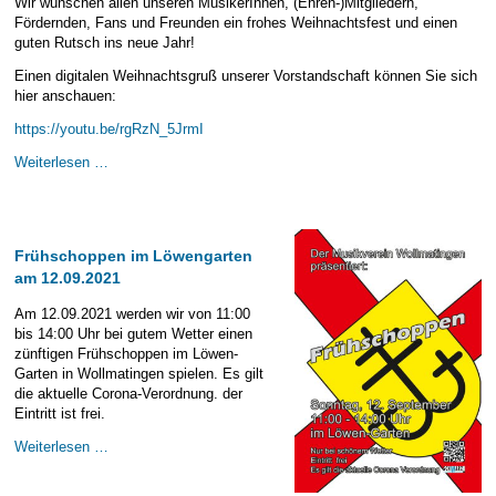
Wir wünschen allen unseren MusikerInnen, (Ehren-)Mitgliedern,
E-Mail Strato
Jahr 2015 - 2019
Vorstände
Jugendausbildung
Fördernden, Fans und Freunden ein frohes Weihnachtsfest und einen
guten Rutsch ins neue Jahr!
HiDrive Strato
Jahr 2020 bis
Dirigenten
Einen digitalen Weihnachtsgruß unserer Vorstandschaft können Sie sich
hier anschauen:
https://youtu.be/rgRzN_5JrmI
Frohe
Weiterlesen …
Weihnachten!
Frühschoppen im Löwengarten
am 12.09.2021
Am 12.09.2021 werden wir von 11:00
bis 14:00 Uhr bei gutem Wetter einen
zünftigen Frühschoppen im Löwen-
Garten in Wollmatingen spielen. Es gilt
die aktuelle Corona-Verordnung. der
Eintritt ist frei.
Frühschoppen
Weiterlesen …
im
Löwengarten