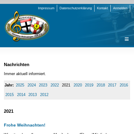
Navigation
Impressum
Datenschutzerklärung
Kontakt
Anmelden
überspringen
Navigation
Startseite
überspringen
Verein
Nachrichten
Orchester
Vorstand
Immer aktuell informiert.
Nachrichten
Team Jugend
Stammorchester
2025
2024
2023
2022
2021
2020
2019
2018
2017
2016
Termine
Funktionsträger
Jugendkapelle
Startseite
2015
2014
2013
2012
Presse
Satzung/Ordnungen
Instrumenten-Serie
Stammorchester
2021
Geschichte
Formulare
Jugendkapelle
Jahr 2000 - 2004
Sponsoren
Interne Infos
Jahr 2005 - 2009
Bilder
Frohe Weihnachten!
Newsletter
Jahr 2010 - 2014
Chronik
Stammorchester