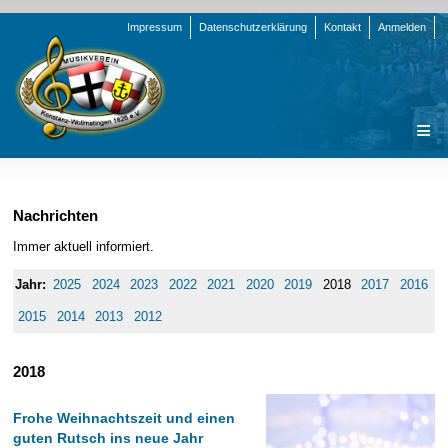
Navigation
Impressum
Datenschutzerklärung
Kontakt
Anmelden
überspringen
Navigation
Startseite
überspringen
Verein
Nachrichten
Orchester
Vorstand
Immer aktuell informiert.
Nachrichten
Team Jugend
Stammorchester
2025
2024
2023
2022
2021
2020
2019
2018
2017
2016
Termine
Funktionsträger
Jugendkapelle
Startseite
2015
2014
2013
2012
Presse
Satzung/Ordnungen
Instrumenten-Serie
Stammorchester
2018
Geschichte
Formulare
Jugendkapelle
Jahr 2000 - 2004
Sponsoren
Interne Infos
Jahr 2005 - 2009
Bilder
Frohe Weihnachtszeit und einen
Newsletter
Jahr 2010 - 2014
Chronik
Stammorchester
guten Rutsch ins neue Jahr