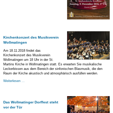
Tür
-
Benefizkonzert
zum
Advent
Kirchenkonzert des Musikverein
Wollmatingen
Am 18.11.2018 findet das
Kirchenkonzert des Musikverein
Wollmatingen um 18 Uhr in der St.
Martins Kirche in Wollmatingen statt. Es erwarten Sie musikalische
Leckerbissen aus dem Bereich der sinfonischen Blasmusik, die den
Raum der Kirche akustisch und atmosphärisch ausfüllen werden.
Kirchenkonzert
Weiterlesen …
des
Musikverein
Wollmatingen
Das Wollmatinger Dorffest steht
vor der Tür