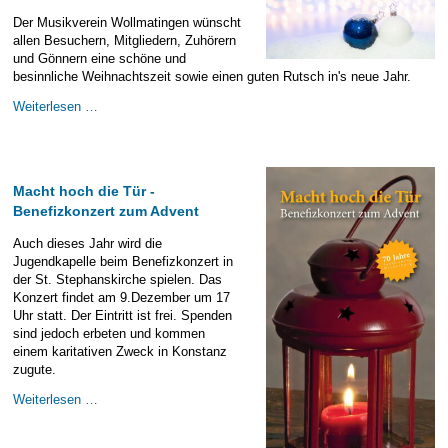
E-Mail Strato
Jahr 2015 - 2019
Vorstände
Jugendausbildung
Der Musikverein Wollmatingen wünscht
allen Besuchern, Mitgliedern, Zuhörern
HiDrive Strato
Jahr 2020 bis
Dirigenten
und Gönnern eine schöne und
besinnliche Weihnachtszeit sowie einen guten Rutsch in's neue Jahr.
Frohe
Weiterlesen …
Weihnachtszeit
und
einen
guten
Macht hoch die Tür -
Rutsch
Benefizkonzert zum Advent
ins
neue
Auch dieses Jahr wird die
Jahr
Jugendkapelle beim Benefizkonzert in
der St. Stephanskirche spielen. Das
Konzert findet am 9.Dezember um 17
Uhr statt. Der Eintritt ist frei. Spenden
sind jedoch erbeten und kommen
einem karitativen Zweck in Konstanz
zugute.
Macht
Weiterlesen …
hoch
die