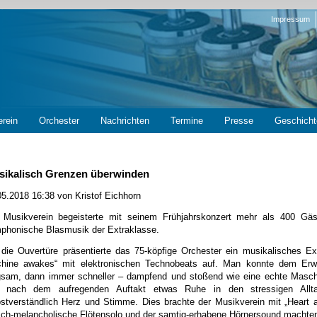
Navigation
Impressum
überspring
erein
Orchester
Nachrichten
Termine
Presse
Geschicht
sikalisch Grenzen überwinden
05.2018 16:38
von Kristof Eichhorn
 Musikverein begeisterte mit seinem Frühjahrskonzert mehr als 400 Gäst
phonische Blasmusik der Extraklasse.
 die Ouvertüre präsentierte das 75-köpfige Orchester ein musikalisches E
hine awakes“ mit elektronischen Technobeats auf. Man konnte dem Erw
gsam, dann immer schneller – dampfend und stoßend wie eine echte Maschi
 nach dem aufregenden Auftakt etwas Ruhe in den stressigen Allta
bstverständlich Herz und Stimme. Dies brachte der Musikverein mit „Heart
isch-melancholische Flötensolo und der samtig-erhabene Hörnersound machte