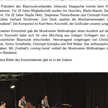
 Präsident des Blasmusikverbandes Johannes Steppacher konnte beim Ko
nehmen. Für 20 Jahre Mitgliedschaft wurden Iris Huschka, Martin Maurer, Da
hrt. Für 25 Jahre Sibylle Heitz, Stephanie Thoma-Beuter und Christoph Kon
Jahre Gerhard Strohmeier. Zum Dank spielten die Musikerkameraden d
matland“. Der Komponist ist Karl-Heinz Kissmehl, der Großvater unseres jung
zweiten Konzertteil gab der Musikverein Wollmatingen einen Ausblick au
rin Kissmehl hatte sich für eine Mischung aus kultigen Schlagern aus
kstümlicher Blasmusik entschieden. Hervorragend vorgetragen von Christ
sle, Simon Schafheitle, Christoph Konopka und Rolf Weber. Das enthusiastis
aben. Mit „Football’s coming home“ entließ der Musikverein Wollmatingen 
en Maiabend.
tere Bilder des Konzertabends gibt es in der Galerie.