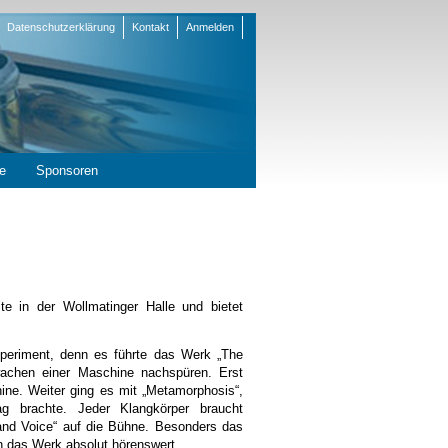
Datenschutzerklärung
Kontakt
Anmelden
en
e
Sponsoren
e in der Wollmatinger Halle und bietet
xperiment, denn es führte das Werk „The
achen einer Maschine nachspüren. Erst
ne. Weiter ging es mit „Metamorphosis“,
g brachte. Jeder Klangkörper braucht
 and Voice“ auf die Bühne. Besonders das
n das Werk absolut hörenswert.