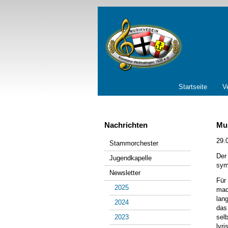
Navigation
Startseite
V
überspringen
Nachrichten
Mu
Navigation
29.
Stammorchester
überspringen
Der
Jugendkapelle
sym
Newsletter
Für
2025
mac
lan
2024
das
2023
sel
lyr