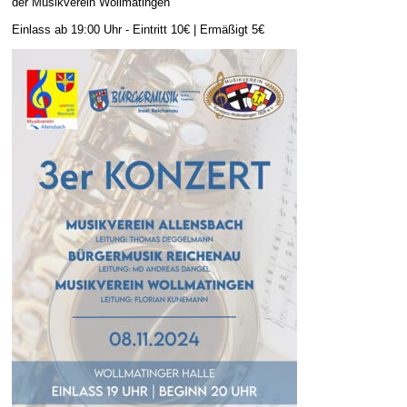
der Musikverein Wollmatingen
E-Mail Strato
Jahr 2015 - 2019
Vorstände
Jugendausbildung
Einlass ab 19:00 Uhr - Eintritt 10€ | Ermäßigt 5€
HiDrive Strato
Jahr 2020 bis
Dirigenten