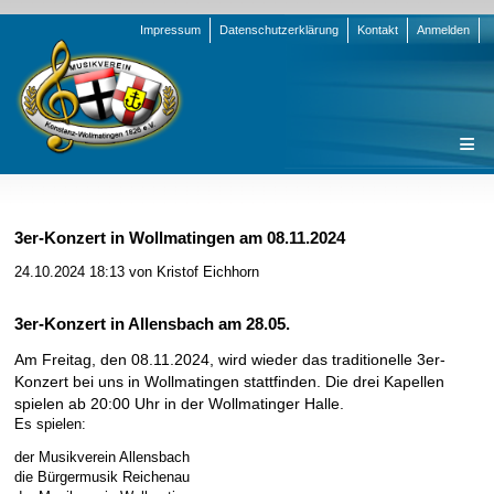
Navigation
Impressum
Datenschutzerklärung
Kontakt
Anmelden
überspringen
Navigation
Startseite
überspringen
Verein
3er-Konzert in Wollmatingen am 08.11.2024
Orchester
Vorstand
24.10.2024 18:13
von Kristof Eichhorn
Nachrichten
Team Jugend
Stammorchester
3er-Konzert in Allensbach am 28.05.
Termine
Funktionsträger
Jugendkapelle
Startseite
Am Freitag, den 08.11.2024, wird wieder das traditionelle 3er-
Presse
Satzung/Ordnungen
Instrumenten-Serie
Stammorchester
Konzert bei uns in Wollmatingen stattfinden. Die
drei Kapellen
spielen ab 20:00 Uhr in der Wollmatinger Halle.
Geschichte
Formulare
Jugendkapelle
Jahr 2000 - 2004
Es spielen:
Sponsoren
Interne Infos
Jahr 2005 - 2009
Bilder
der Musikverein Allensbach
die Bürgermusik Reichenau
Newsletter
Jahr 2010 - 2014
Chronik
Stammorchester