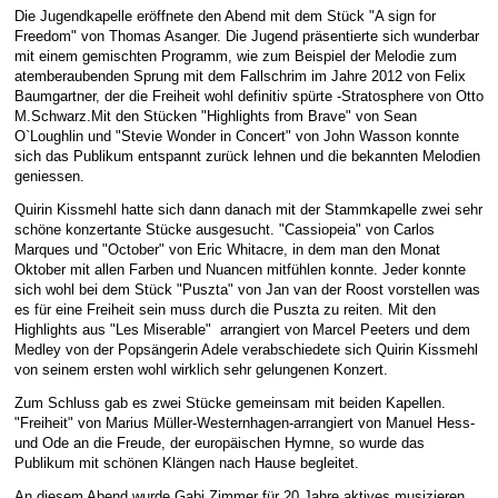
Die Jugendkapelle eröffnete den Abend mit dem Stück "A sign for
E-Mail Strato
Jahr 2015 - 2019
Vorstände
Jugendausbildung
Freedom" von Thomas Asanger. Die Jugend präsentierte sich wunderbar
mit einem gemischten Programm, wie zum Beispiel der Melodie zum
HiDrive Strato
Jahr 2020 bis
Dirigenten
atemberaubenden Sprung mit dem Fallschrim im Jahre 2012 von Felix
Baumgartner, der die Freiheit wohl definitiv spürte -Stratosphere von Otto
M.Schwarz.Mit den Stücken "Highlights from Brave" von Sean
O`Loughlin und "Stevie Wonder in Concert" von John Wasson konnte
sich das Publikum entspannt zurück lehnen und die bekannten Melodien
geniessen.
Quirin Kissmehl hatte sich dann danach mit der Stammkapelle zwei sehr
schöne konzertante Stücke ausgesucht. "Cassiopeia" von Carlos
Marques und "October" von Eric Whitacre, in dem man den Monat
Oktober mit allen Farben und Nuancen mitfühlen konnte. Jeder konnte
sich wohl bei dem Stück "Puszta" von Jan van der Roost vorstellen was
es für eine Freiheit sein muss durch die Puszta zu reiten. Mit den
Highlights aus "Les Miserable" arrangiert von Marcel Peeters und dem
Medley von der Popsängerin Adele verabschiedete sich Quirin Kissmehl
von seinem ersten wohl wirklich sehr gelungenen Konzert.
Zum Schluss gab es zwei Stücke gemeinsam mit beiden Kapellen.
"Freiheit" von Marius Müller-Westernhagen-arrangiert von Manuel Hess-
und Ode an die Freude, der europäischen Hymne, so wurde das
Publikum mit schönen Klängen nach Hause begleitet.
An diesem Abend wurde Gabi Zimmer für 20 Jahre aktives musizieren