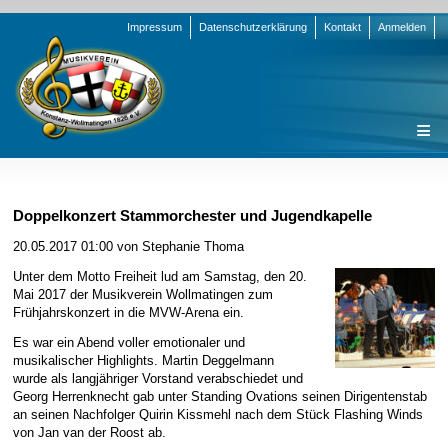
Navigation
Impressum
Datenschutzerklärung
Kontakt
Anmelden
überspringen
Navigation
Startseite
überspringen
Verein
Doppelkonzert Stammorchester und Jugendkapelle
Orchester
Vorstand
20.05.2017 01:00
von Stephanie Thoma
Nachrichten
Team Jugend
Stammorchester
Unter dem Motto Freiheit lud am Samstag, den 20.
Mai 2017 der Musikverein Wollmatingen zum
Termine
Funktionsträger
Jugendkapelle
Startseite
Frühjahrskonzert in die MVW-Arena ein.
Presse
Satzung/Ordnungen
Instrumenten-Serie
Stammorchester
Es war ein Abend voller emotionaler und
musikalischer Highlights. Martin Deggelmann
Geschichte
Formulare
Jugendkapelle
Jahr 2000 - 2004
wurde als langjähriger Vorstand verabschiedet und
Georg Herrenknecht gab unter Standing Ovations seinen Dirigentenstab
Sponsoren
Interne Infos
Jahr 2005 - 2009
Bilder
an seinen Nachfolger Quirin Kissmehl nach dem Stück Flashing Winds
von Jan van der Roost ab.
Newsletter
Jahr 2010 - 2014
Chronik
Stammorchester